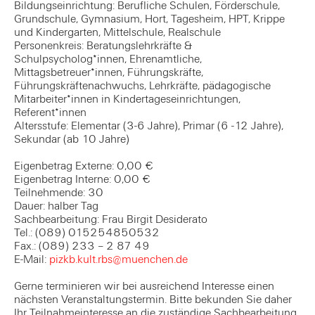
Bildungseinrichtung: Berufliche Schulen, Förderschule,
Grundschule, Gymnasium, Hort, Tagesheim, HPT, Krippe
und Kindergarten, Mittelschule, Realschule
Personenkreis: Beratungslehrkräfte &
Schulpsycholog*innen, Ehrenamtliche,
Mittagsbetreuer*innen, Führungskräfte,
Führungskräftenachwuchs, Lehrkräfte, pädagogische
Mitarbeiter*innen in Kindertageseinrichtungen,
Referent*innen
Altersstufe: Elementar (3-6 Jahre), Primar (6 -12 Jahre),
Sekundar (ab 10 Jahre)
Eigenbetrag Externe: 0,00 €
Eigenbetrag Interne: 0,00 €
Teilnehmende: 30
Dauer: halber Tag
Sachbearbeitung: Frau Birgit Desiderato
Tel.: (089) 015254850532
Fax.: (089) 233 – 2 87 49
E-Mail:
pizkb.kult.rbs@muenchen.de
Gerne terminieren wir bei ausreichend Interesse einen
nächsten Veranstaltungstermin. Bitte bekunden Sie daher
Ihr Teilnahmeinteresse an die zuständige Sachbearbeitung.