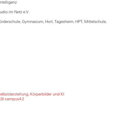
telligenz
udio im Netz e.V.
Förderschule, Gymnasium, Hort, Tagesheim, HPT, Mittelschule,
lbstdarstellung, Körperbilder und KI
ZKB campus42