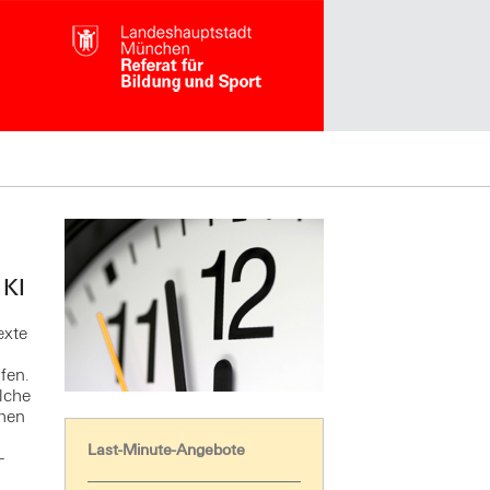
 KI
exte
fen.
lche
chen
Last-Minute-Angebote
-