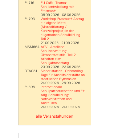
PII716
EU-Cafè - Thema:
Schulentwicklung mit
Erasmus+
08.09.2026 - 08.09.2026
PII703
Workshop: Erasmus+ Antrag
auf eigene Mittel
(Akkreditierung /
Kurzzeitprojekt) in der
allgemeinen Schulbildung
Teil 2
21.09.2026 - 21.09.2026
MSM664
ASV - Amtliche
Schulverwaltung:
Oktoberstatistik - Teil 2 -
Arbeiten zum
Schuljahresanfang
23.09.2026 - 23.09.2026
DTA081
Sicher starten - Onboarding-
Tage für Aushilfslehrkräfte an
städtischen Gymnasien
24.09.2026 - 25.09.2026
PII305
Internationale
Schulpartnerschaften und E+
Allg. Schulbildung:
Netzwerktreffen und
Austausch
24.09.2026 - 24.09.2026
alle Veranstaltungen