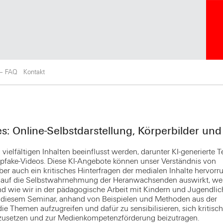
 – FAQ
Kontakt
: Online-Selbstdarstellung, Körperbilder und
ielfältigen Inhalten beeinflusst werden, darunter KI-generierte T
epfake-Videos. Diese KI-Angebote können unser Verständnis von
aber auch ein kritisches Hinterfragen der medialen Inhalte hervorru
 auf die Selbstwahrnehmung der Heranwachsenden auswirkt, we
nd wie wir in der pädagogische Arbeit mit Kindern und Jugendli
in diesem Seminar, anhand von Beispielen und Methoden aus der
ie Themen aufzugreifen und dafür zu sensibilisieren, sich kritisch
erzusetzen und zur Medienkompetenzförderung beizutragen.