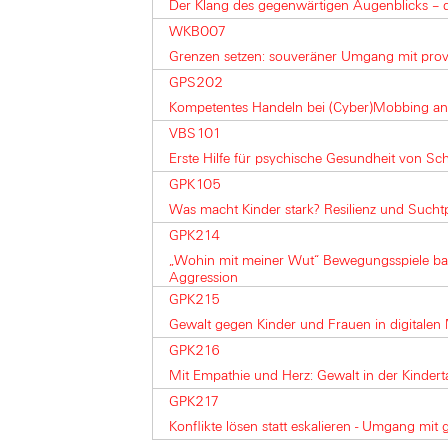
Der Klang des gegenwärtigen Augenblicks – di
WKB007
Grenzen setzen: souveräner Umgang mit pr
GPS202
Kompetentes Handeln bei (Cyber)Mobbing an
VBS101
Erste Hilfe für psychische Gesundheit von Sch
GPK105
Was macht Kinder stark? Resilienz und Suchtp
GPK214
„Wohin mit meiner Wut“ Bewegungsspiele b
Aggression
GPK215
Gewalt gegen Kinder und Frauen in digitalen
GPK216
Mit Empathie und Herz: Gewalt in der Kindert
GPK217
Konflikte lösen statt eskalieren - Umgang mit 