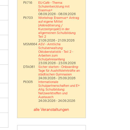
PII716
EU-Cafè - Thema:
Schulentwicklung mit
Erasmus+
08.09.2026 - 08.09.2026
PII703
Workshop: Erasmus+ Antrag
auf eigene Mittel
(Akkreditierung /
Kurzzeitprojekt) in der
allgemeinen Schulbildung
Teil 2
21.09.2026 - 21.09.2026
MSM664
ASV - Amtliche
Schulverwaltung:
Oktoberstatistik - Teil 2 -
Arbeiten zum
Schuljahresanfang
23.09.2026 - 23.09.2026
DTA081
Sicher starten - Onboarding-
Tage für Aushilfslehrkräfte an
städtischen Gymnasien
24.09.2026 - 25.09.2026
PII305
Internationale
Schulpartnerschaften und E+
Allg. Schulbildung:
Netzwerktreffen und
Austausch
24.09.2026 - 24.09.2026
alle Veranstaltungen