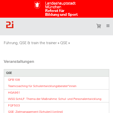
Führung, QSE & train the trainer
»
QSE
»
Veranstaltungen
QSE
QFB108
Teamcoaching für Schulentwicklungsberater*innen
HGA961
WSG SchiLF: Thema der Maßnahme: Schul- und Personalentwicklung
FQF503
QSE: Zielmanagement (Schulen) (online)